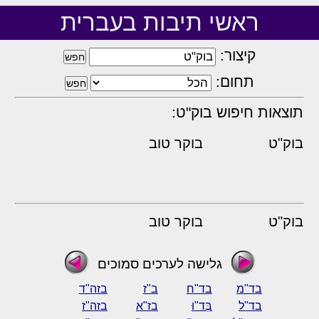
ראשי תיבות בעברית
קיצור:
תחום:
תוצאות חיפוש בוק"ט:
בוק"ט
בוקר טוב
בוק"ט
בוקר טוב
גלישה לערכים סמוכים
בד"מ
בד"ח
ב"ז
בזה"ד
בד"ל
בְּד"וּ
בז"א
בזה"ז