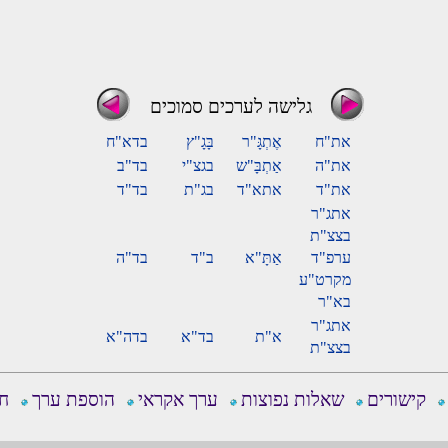
גלישה לערכים סמוכים
את"ח
אֶתְגָּ"ר
בָּגָ"ץ
בדא"ח
את"ה
אַתְבָּ"ש
בגצ"י
בד"ב
את"ד
אתא"ד
בג"ת
בד"ד
אתג"ר
בצצ"ת
ערפ"ד
אַתָּ"א
ב"ד
בד"ה
מקרט"ע
בא"ר
אתג"ר
א"ת
בד"א
בדה"א
בצצ"ת
קישורים
שאלות נפוצות
ערך אקראי
הוספת ערך
חפ