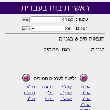
ראשי תיבות בעברית
קיצור:
תחום:
תוצאות חיפוש בגנז"מ:
בגנז"מ
בגנזי מרומים
גלישה לערכים סמוכים
את"ח
אֶתְגָּ"ר
בגנזמ"נ
בד"א
את"ה
אַתְבָּ"ש
בָּגָ"ץ
בדא"ח
את"ד
אתא"ד
בגצ"י
בד"ב
אתג"ר