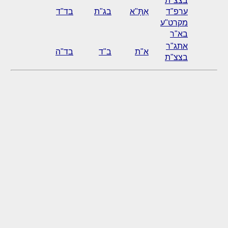
בצצ"ת
ערפ"ד
אַתָּ"א
בג"ת
בד"ד
מקרט"ע
בא"ר
אתג"ר
א"ת
ב"ד
בד"ה
בצצ"ת