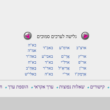
גלישה לערכים סמוכים
בא"ה
ארצ"ב
ארמ"ע
באב"ד
אמ"ה
אר"ץ
אֲרַ"ם
באבי"ע
באה"ר
אר"פ
ארל"י
בא"ד
בא"ח
אר"ן
אֲרִיאֵ"ל
באד"ר
בְּאַחַ"ב
אַרַמְק"וֹ
אר"י
בא"ה
באלי"ש
קישורים
שאלות נפוצות
ערך אקראי
הוספת ערך
חפ