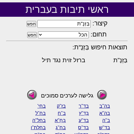
ראשי תיבות בעברית
קיצור:
תחום:
תוצאות חיפוש בַּזְנָ"ת:
בַּזְנָ"ת
ברזל זוית נגד תיל
גלישה לערכים סמוכים
בה"ב
בד"ר
בז"ק
בחי'
בה"א
בָּדָ"ץ
ב"ח
בח"ל
ב"ה
בד"ע
בָּחָ"א
בחל"ה
בד"ש
בד"ס
בח"ג
בחלת"ו