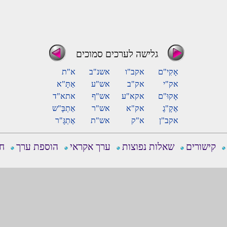
גלישה לערכים סמוכים
אָקִי"ם
אקב"ו
אשנ"ב
א"ת
אק"י
אק"ב
אש"ע
אַתָּ"א
אָקוּ"ם
אקא"ע
אש"ף
אתא"ד
אֶקָ"גֶ
אק"א
אש"ר
אַתְבָּ"ש
אקב"ן
א"ק
אש"ת
אֶתְגָּ"ר
קישורים
שאלות נפוצות
ערך אקראי
הוספת ערך
חפ