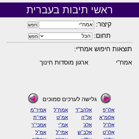
ראשי תיבות בעברית
קיצור:
תחום:
תוצאות חיפוש אמח"י:
אמח"י
ארגון מוסדות חינוך
גלישה לערכים סמוכים
אלו"פ
אלהב"ד
אמח"ל
אמיר"מ
אלומ"א
אל"ה
אמ"ט
אמי"ת
אֱלוּ"ל
אלג'
אמ"י
אמכי"ר
אָלוּ"ט
אלב"ש
אמי"ל
אמ"ל