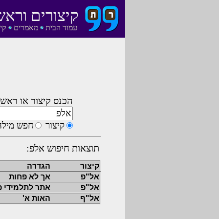
קיצורים וראש
עמוד הבית
מאמרים
קי
הכנס קיצור או ראשי
קיצור
חפש מילה
תוצאות חיפוש אלפ:
קיצור
הגדרה
אל"פ
אך לא פחות
אל"פ
אתר לתלמידי פ
אל"ף
האות א'