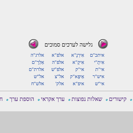
גלישה לערכים סמוכים
איתכ"ם
אִירְנָ"א
אלפ"א
אלרג"ה
אִיתָ"י
אִיקָ"א
אלפ"ה
אַלְרָ"ם
אי"ת
אי"ק
אלפ"ש
אלרת"ם
איש"ר
אֵיפָּא"ק
אל"צ
אל"ש
אי"ש
איפ"א
אלק'
אלש"ח
קישורים
שאלות נפוצות
ערך אקראי
הוספת ערך
חפ