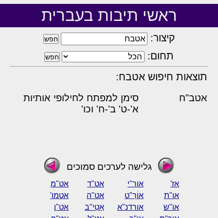
ראשי תיבות בעברית
קיצור:
תחום:
תוצאות חיפוש אטבח:
אטב"ח
סימן למפתח לחילופי אותיות
א'-ט' ב'-ח' וכו'
גלישה לערכים סמוכים
אז'
אור"י
אט"ד
אט"מ
או"ת
אוֹרְ"ט
אט"ה
אטמו'
או"ש
אורדנ"א
אָטִי"ב
אט"ן