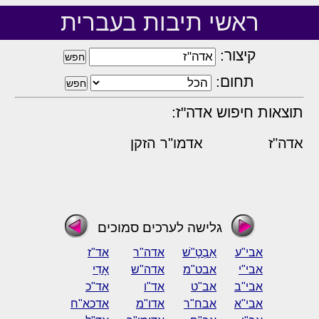
ראשי תיבות בעברית
קיצור:
תחום:
תוצאות חיפוש אדה"ז:
אדה"ז
אדמו"ר הזקן
גלישה לערכים סמוכים
אבי"ע
אַבְטָ"שׁ
אדה"ר
אד"ז
אבי"י
אבט"מ
אדה"ש
אָדִי
אבי"ב
אב"ט
אד"ו
אד"כ
אבי"א
אבח"ר
אדו"מ
אדכא"ח