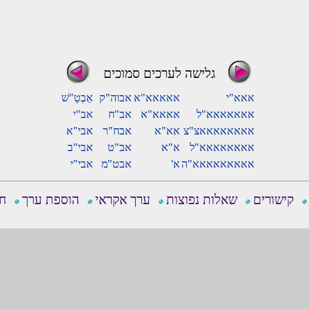
גלישה לערכים סמוכים
אאא"י
אאאאא"א
אבוה"ק
אַבְטָ"שׁ
אאאאאאא"ל
אאאא"א
אב"ח
אב"י
אאאאאאאאצ"צ
אא"א
אבח"ר
אבי"א
אאאאאאאא"ל
א"א
אב"ט
אבי"ב
אאאאאאאאא"ה
א'
אבט"מ
אבי"י
קישורים
שאלות נפוצות
ערך אקראי
הוספת ערך
חפ