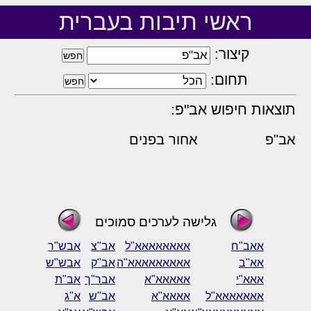
ראשי תיבות בעברית
קיצור:
תחום:
תוצאות חיפוש אב"פ:
אב"פ
אחור בפנים
גלישה לערכים סמוכים
אאב"ח
אאאאאאאא"ל
אב"צ
אבש"ר
אא"ב
אאאאאאאאא"ה
אב"ק
אבש"ש
אאא"י
אאאאא"א
אבר"ך
אב"ת
אאאאאאא"ל
אאאא"א
אב"ש
א"ג