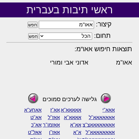
ראשי תיבות בעברית
קיצור:
תחום:
תוצאות חיפוש אאו"מ:
אאו"מ
אדוני אבי ומורי
גלישה לערכים סמוכים
אאא"י
אאאאא"א
אא"ז
אאחע"א
אאאאאאא"ל
אאאא"א
אאז"ל
אא"ט
אאאאאאאאצ"צ
אא"א
אאזמו"ר
אא"כ
אאאאאאאא"ל
א"א
אאז"ן
אאל"ט