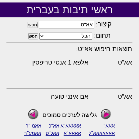
ראשי תיבות בעברית
קיצור:
תחום:
תוצאות חיפוש אא"ט:
אא"ט
אלפא 1 אנטי טריפסין
אא"ט
אם אינני טועה
גלישה לערכים סמוכים
אאא"י
אאאאא"א
אא"כ
אאמו"ר
אאאאאאא"ל
אאאא"א
אאל"ט
אאמע"ר