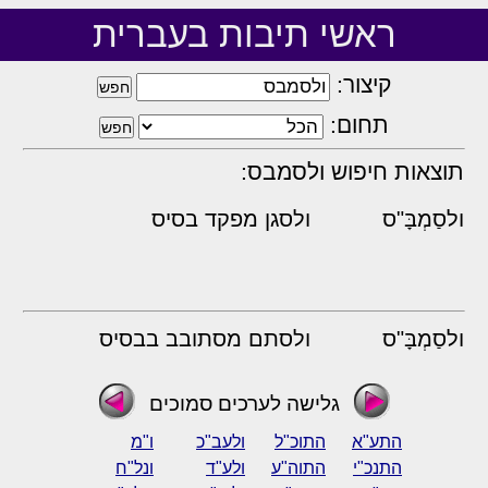
ראשי תיבות בעברית
קיצור:
תחום:
תוצאות חיפוש ולסמבס:
ולסַמְבָּ"ס
ולסגן מפקד בסיס
ולסַמְבָּ"ס
ולסתם מסתובב בבסיס
גלישה לערכים סמוכים
התע"א
התוכ"ל
ולעב"כ
ו"מ
התנכ"י
התוה"ע
ולע"ד
ונל"ח