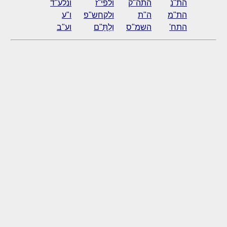
הת"נ
התה"ק
ולפי"ז
ונלע"ד
הת"מ
ה"ת
ולקחש"פ
ו"ע
התח'
השמ"ס
וַלְתָּ"ם
וע"ב