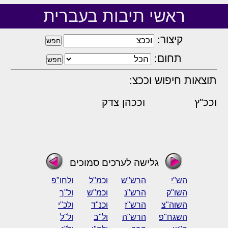
ראשי תיבות בעברית
קיצור:
תחום:
תוצאות חיפוש וככצ:
וככ"ץ
וככהן צדק
גלישה לערכים סמוכים
הש"י
הרש"ש
וכמ"ל
ולחו"פ
השו"ק
הרש"נ
וכמ"ש
ול"ך
השוה"צ
הרש"ז
וכנ"ד
ולכ"י
השגח"פ
הרש"ה
ול"ב
ול"ל