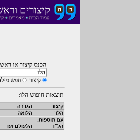
קיצורים וראש
עמוד הבית
מאמרים
קי
הכנס קיצור או ראשי
קיצור
חפש מילה
תוצאות חיפוש הלו:
קיצור
הגדרה
הלו'
הלואה
עם תוספות:
הל"ו
הלעולם ועד