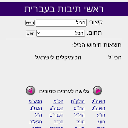
ראשי תיבות בעברית
קיצור:
תחום:
תוצאות חיפוש הכיל:
הכי"ל
הכימיקלים לישראל
גלישה לערכים סמוכים
הועה"ל
הולק"ח
הכ"מ
הכש"מ
הועה"כ
הול"פ
הכנה"ג
הכת"נ
הו"ע
הול"ל
הַכִּנּוּיִ"ם
ה"ל
הונג'
הו"ל
הכ"ר
הלא"ה