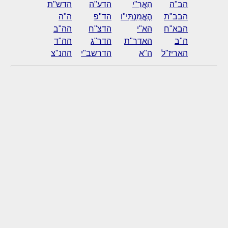
הב"ה
הַאֲרִ"י
הדע"ה
הדש"ת
הבב"ת
הֶאֱמַנְתִּי"ו
הד"פ
ה"ה
הבא"ח
הא"י
הדצ"ח
הה"ב
ה"ב
האדר"ת
הדר"ג
הה"ד
האריז"ל
ה"א
הדרשב"י
ההנ"צ