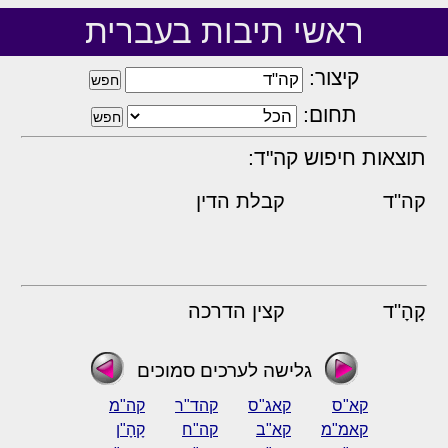
ראשי תיבות בעברית
קיצור:
תחום:
תוצאות חיפוש קה"ד:
קה"ד
קבלת הדין
קָהָ"ד
קצין הדרכה
גלישה לערכים סמוכים
קא"ס
קאג"ס
קהד"ר
קה"מ
קאמ"מ
קא"ב
קה"ח
קָהָ"ן