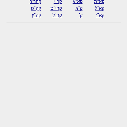
קא"מ
קא"א
קה"י
קהנ"ר
קַא"ל
ק"א
קהי"ס
קָהָ"ס
קא"י
ק'
קה"ל
קה"ץ