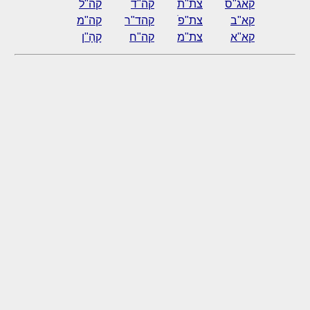
קאג"ס
צת"ת
קה"ד
קה"ל
קא"ב
צת"פׁ
קהד"ר
קה"מ
קא"א
צת"מ
קה"ח
קָהָ"ן