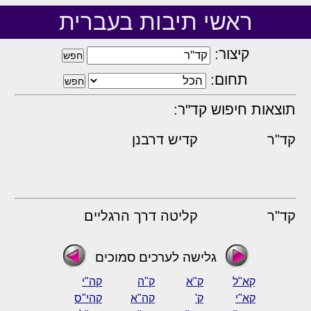
ראשי תיבות בעברית
קיצור:
תחום:
תוצאות חיפוש קד"ר:
קד"ר
קדיש דרבנן
קד"ר
קליטה דרך הרגליים
גלישה לערכים סמוכים
קַא"ל
ק"א
ק"ה
קה"י
קא"י
ק'
קה"א
קהי"ס