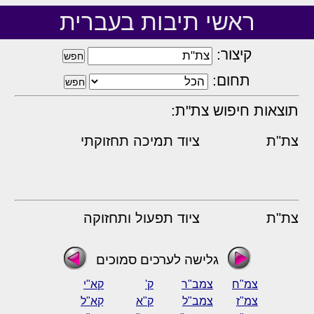
ראשי תיבות בעברית
קיצור:
תחום:
תוצאות חיפוש צת"ת:
צת"ת
ציוד תמיכה תחזוקתי
צת"ת
ציוד תפעול ותחזוקה
גלישה לערכים סמוכים
צמ"ח
צמב"ר
ק'
קא"י
צמ"ז
צמב"ל
ק"א
קַא"ל