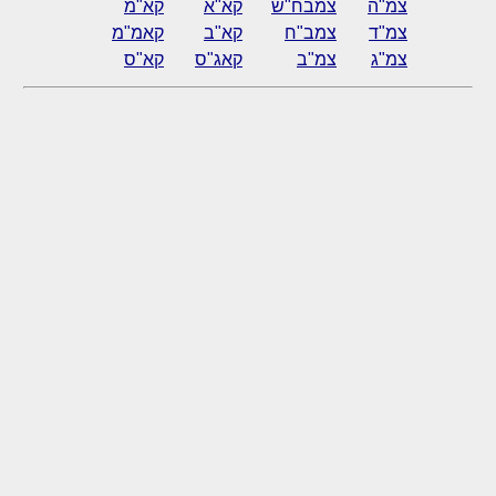
צמ"ה
צמבח"ש
קא"א
קא"מ
צמ"ד
צמב"ח
קא"ב
קאמ"מ
צמ"ג
צמ"ב
קאג"ס
קא"ס