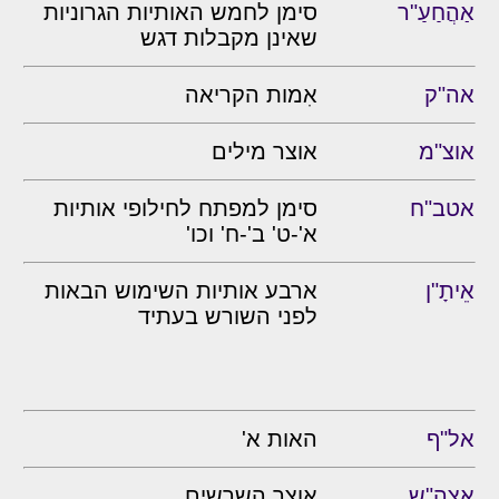
אַהֲחַעַ"ר
סימן לחמש האותיות הגרוניות
שאינן מקבלות דגש
אה"ק
אִמות הקריאה
אוצ"מ
אוצר מילים
אטב"ח
סימן למפתח לחילופי אותיות
א'-ט' ב'-ח' וכו'
אֵיתָ"ן
ארבע אותיות השימוש הבאות
לפני השורש בעתיד
אל"ף
האות א'
אצה"ש
אוצר השרשים