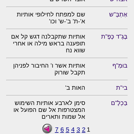
אַתְבָּ"ש
שם למפתח לחילופי אותיות
א'-ת' ב'-ש' וכו'
בֶּגֶ"ד כֶּפֶ"ת
אותיות שתקבלנה דגש קל אם
תופענה בראש מילה או אחרי
שווא נח
בּוּמַ"ף
אותיות אשר ו' החיבור לפניהן
תקבל שורוק
בי"ת
האות ב'
בַּכְלָ"ם
סימן לארבע אותיות השימוש
המצטרפות אל שם הפועל או
אל שמות ותארים
7
6
5
4
3
2
1