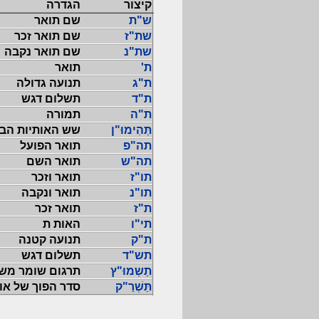
קיצור
הגדרה
ש"ת
שם תואר
שת"ז
שם תואר זכר
שת"נ
שם תואר נקבה
ת'
תואר
ת"ג
תנועה גדולה
ת"ד
תשלום דגש
ת"ה
תמורה
תְּהִימוּ"ן
שש האותיות הבא
תה"פ
תואר הפועל
תה"ש
תואר השם
תו"ז
תואר וזכר
תו"נ
תואר ונקבה
ת"ז
תואר זכר
תי"ו
האות ת
ת"ק
תנועה קטנה
תש"ד
תשלום דגש
תַשְמוּ"ץ
תרגום שומר משמ
תַּשְׁרַ"ק
סדר הפוך של או