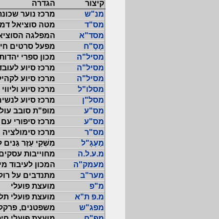
קיצור
הגדרה
מנ"ש
מרכז נוער שכונת
מס"ד
מטה סוציאל דמו
מסד"א
המפלגה הסוציא
מָסָ"ח
מפעל סרטים חינ
מסיל"ה
מכון ספרי יהדו
מסיל"ה
מרכז סיוע לעובד
מסיל"ה
מרכז סיוע לקהי
מסלו"ל
מרכז סיוע וליווי
מסל"ן
מרכז סיוע לנשים
מס"ע
מופ"ת סובב עול
מס"ע
מרכז סיפורי עם
מס"ר
מרכז סימולציה 
מַעְגָּ"ל
מִשְׁקֵי עֵזֶר גַּני
מ.ע.ל.ה
מחוייבות עסקים
מעמק"ה
המכון לעיבוד מ
מער"ב
מתנדבים על רול
מ"פ
מועצת פועלי
מ.פ ת"א
מועצת פועלי תל
מפג"ש
משפטנים, פרקלי
מפ"ח
מועצת פועלי חי