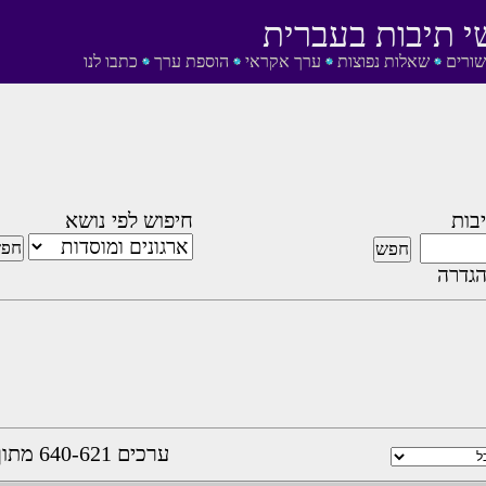
י תיבות בעברית
שורים
שאלות נפוצות
ערך אקראי
הוספת ערך
כתבו לנו
בות
חיפוש לפי נושא
גדרה
ערכים 640-621 מתוך 1053