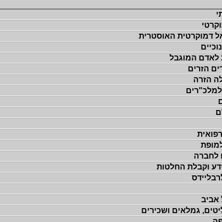
י
קרטי
ל דמוקרטית האוסטרית
וכיים
ת לאדם המוגבל
ים הזרים
לה הזרה
 למלכ"רים
ם
רפואית
ם למופת
 לחברה
ידע וקבלת החלטות
רבליידס
 אביב
טים, גמלאים ושכירים
פה